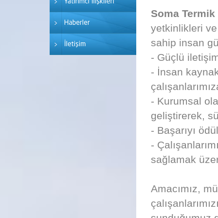
Soma Termik S
yetkinlikleri v
sahip insan g
- Güçlü iletiş
- İnsan kaynak
çalışanlarımı
- Kurumsal ola
geliştirerek, 
- Başarıyı ödü
- Çalışanlarımı
sağlamak üzer
Amacımız, müşt
çalışanlarımız
sunduğumuz gel