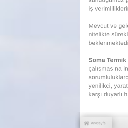
iş verimlilikle
Mevcut ve gel
nitelikte süre
beklenmektedi
Soma Termik S
çalışmasına in
sorumluluklard
yenilikçi, yara
karşı duyarlı 