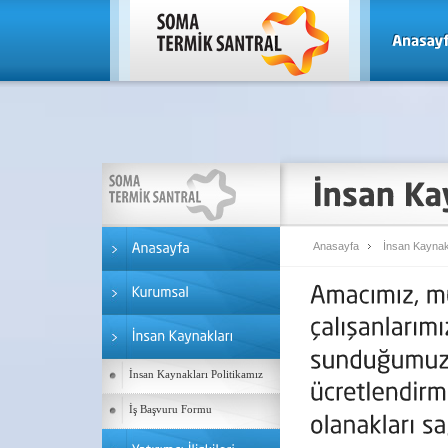
Anasayfa
İnsan Kaynak
İnsan Kaynakları Politikamız
İş Başvuru Formu